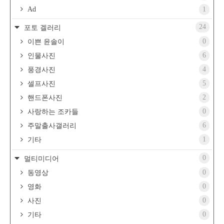
Ad
1
24
포토 겔러리
0
이쁜 윤솔이
6
인물사진
4
풍경사진
5
셀프사진
2
핸드폰사진
0
사랑하는 조카들
6
주말출사갤러리
1
기타
0
멀티미디어
0
동영상
0
영화
0
사진
0
기타