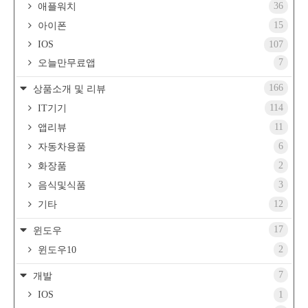
36
애플워치
15
아이폰
IOS
107
7
오늘만무료앱
166
상품소개 및 리뷰
114
IT기기
11
앱리뷰
6
자동차용품
2
화장품
3
음식및식품
12
기타
17
윈도우
2
윈도우10
7
개발
IOS
1