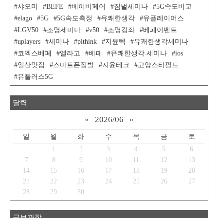
샤오미
BEFE
베이비페어
짐벌세미나
5G속도비교
elago
5G
5G속도측정
유쾌한생각
유플레이어스
LGV50
조명세미나
v50
조명강좌
베페이벤트
uplayers
세미나
plthink
지윤텍
유쾌한생각세미나
코엑스베페
엘라고
베페
유쾌한생각 세미나
ios
일산맛집
스마트폰짐벌
지윤테크
고양스타필드
유플러스5G
달력
«
2026/06
»
일
월
화
수
목
금
토
1
2
3
4
5
6
7
8
9
10
11
12
13
14
15
16
17
18
19
20
21
22
23
24
25
26
27
28
29
30
글보관함