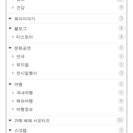
9
건강
3
육아이야기
4
블로그
4
티스토리
5
문화공연
1
연극
1
뮤지컬
3
전시및행사
2
여행
1
국내여행
0
해외여행
1
여행정보
51
29회 베페 서포터즈
1
스크랩