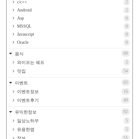
c/c++
2
Android
2
Asp
0
MSSQL
0
Javascript
0
Oracle
0
60
음식
2
와이프는 쉐프
54
맛집
65
이벤트
16
이벤트정보
49
이벤트후기
82
유익한정보
5
일상노하우
5
유용한앱
55
정보