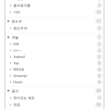
3
음식및식품
12
기타
17
윈도우
2
윈도우10
7
개발
IOS
1
c/c++
2
Android
2
Asp
0
MSSQL
0
Javascript
0
Oracle
0
60
음식
2
와이프는 쉐프
54
맛집