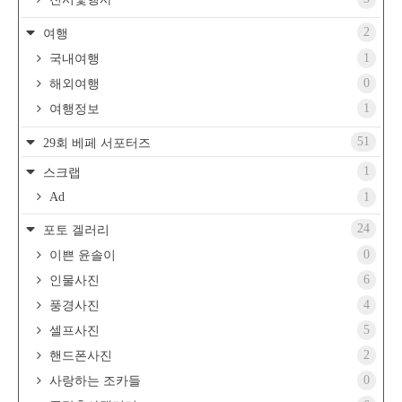
2
여행
1
국내여행
0
해외여행
1
여행정보
51
29회 베페 서포터즈
1
스크랩
Ad
1
24
포토 겔러리
0
이쁜 윤솔이
6
인물사진
4
풍경사진
5
셀프사진
2
핸드폰사진
0
사랑하는 조카들