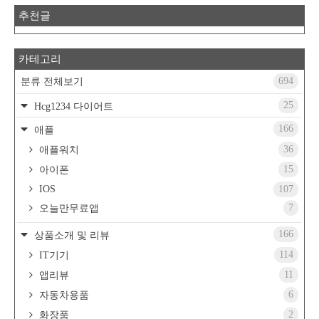
추천글
카테고리
694
분류 전체보기
25
Hcg1234 다이어트
166
애플
36
애플워치
15
아이폰
IOS
107
7
오늘만무료앱
166
상품소개 및 리뷰
114
IT기기
11
앱리뷰
6
자동차용품
2
화장품