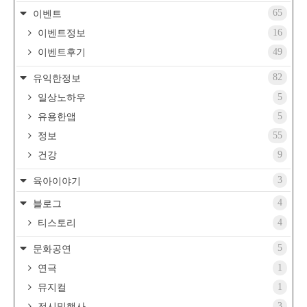
65
이벤트
16
이벤트정보
49
이벤트후기
82
유익한정보
5
일상노하우
5
유용한앱
55
정보
9
건강
3
육아이야기
4
블로그
4
티스토리
5
문화공연
1
연극
1
뮤지컬
3
전시및행사