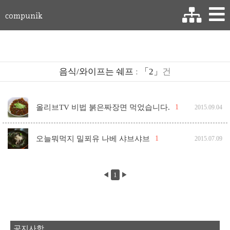
compunik
음식/와이프는 쉐프
:
「2」
건
올리브TV 비법 붉은짜장면 먹었습니다.
1
2015.09.04
오늘뭐먹지 밀푀유 나베 샤브샤브
1
2015.07.09
◀
1
▶
공지사항