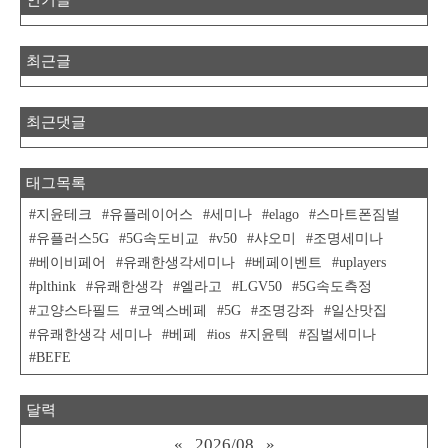
최근글
최근댓글
태그목록
지윤테크
유플레이어스
세미나
elago
스마트폰짐벌
유플러스5G
5G속도비교
v50
샤오미
조명세미나
베이비페어
유쾌한생각세미나
베페이벤트
uplayers
plthink
유쾌한생각
엘라고
LGV50
5G속도측정
고양스타필드
코엑스베페
5G
조명강좌
일산맛집
유쾌한생각 세미나
베페
ios
지윤텍
짐벌세미나
BEFE
달력
«
2026/08
»