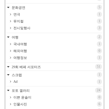
5
문화공연
1
연극
1
뮤지컬
3
전시및행사
2
여행
1
국내여행
0
해외여행
1
여행정보
51
29회 베페 서포터즈
1
스크랩
Ad
1
24
포토 겔러리
0
이쁜 윤솔이
6
인물사진