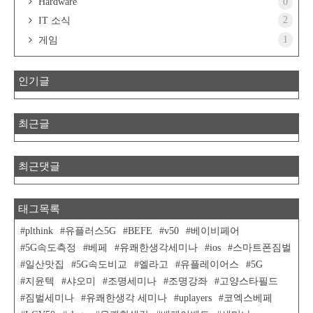
Hardware
0
2
IT 소식
1
게임
인기글
최근글
최근댓글
태그목록
plthink
유플러스5G
BEFE
v50
베이비페어
5G속도측정
베페
유쾌한생각세미나
ios
스마트폰짐벌
일산맛집
5G속도비교
엘라고
유플레이어스
5G
지윤텍
샤오미
조명세미나
조명강좌
고양스타필드
짐벌세미나
유쾌한생각 세미나
uplayers
코엑스베페