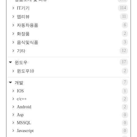
114
IT기기
11
앱리뷰
6
자동차용품
2
화장품
3
음식및식품
12
기타
17
윈도우
2
윈도우10
7
개발
IOS
1
c/c++
2
Android
2
Asp
0
MSSQL
0
Javascript
0