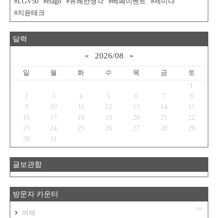
LGV50
elago
유쾌한생각
베페이벤트
세미나
지윤테크
달력
«
2026/08
»
일
월
화
수
목
금
토
1
2
3
4
5
6
7
8
9
10
11
12
13
14
15
16
17
18
19
20
21
22
23
24
25
26
27
28
29
30
31
글보관함
방문자 카운터
어제