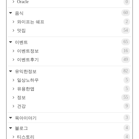
Oracle
0
60
음식
2
와이프는 쉐프
54
맛집
65
이벤트
16
이벤트정보
49
이벤트후기
82
유익한정보
5
일상노하우
5
유용한앱
55
정보
9
건강
3
육아이야기
4
블로그
4
티스토리