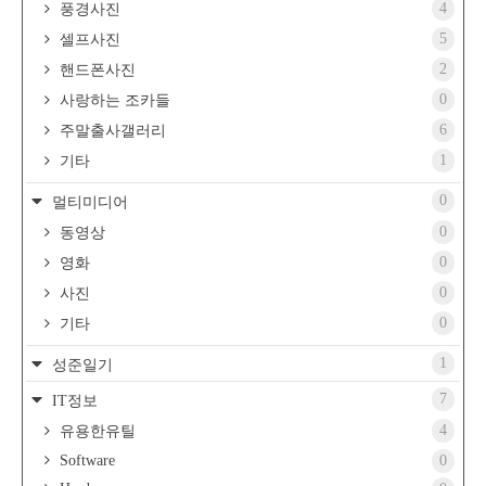
4
풍경사진
5
셀프사진
2
핸드폰사진
0
사랑하는 조카들
6
주말출사갤러리
1
기타
0
멀티미디어
0
동영상
0
영화
0
사진
0
기타
1
성준일기
7
IT정보
4
유용한유틸
Software
0