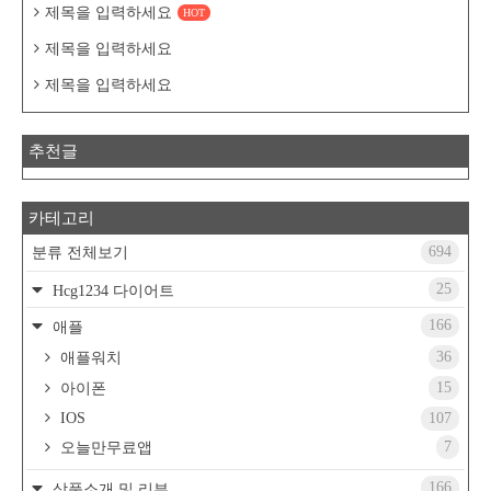
제목을 입력하세요
HOT
제목을 입력하세요
제목을 입력하세요
추천글
카테고리
694
분류 전체보기
25
Hcg1234 다이어트
166
애플
36
애플워치
15
아이폰
IOS
107
7
오늘만무료앱
166
상품소개 및 리뷰