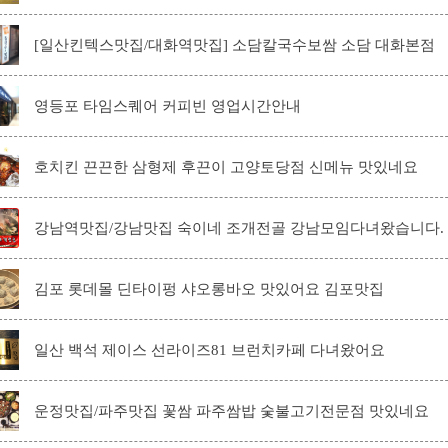
[일산킨텍스맛집/대화역맛집] 소담칼국수보쌈 소담 대화본점
영등포 타임스퀘어 커피빈 영업시간안내
호치킨 끈끈한 삼형제 후끈이 고양토당점 신메뉴 맛있네요
강남역맛집/강남맛집 숙이네 조개전골 강남모임다녀왔습니다.
김포 롯데몰 딘타이펑 샤오롱바오 맛있어요 김포맛집
일산 백석 제이스 선라이즈81 브런치카페 다녀왔어요
운정맛집/파주맛집 꽃쌈 파주쌈밥 숯불고기전문점 맛있네요