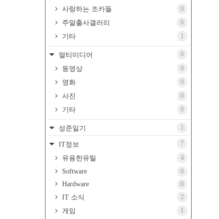
0
사랑하는 조카들
6
주말출사갤러리
1
기타
0
멀티미디어
0
동영상
0
영화
0
사진
0
기타
1
성준일기
7
IT정보
4
유용한유틸
Software
0
Hardware
0
2
IT 소식
1
게임