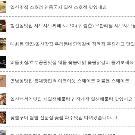
일산맛집 소호정 안동국시 일산 소호정 맛있네요
행신동맛집 샤브샤브뷔페 샤브야(구 쌈촌) 무한리필 샤브샤브
대화동 맛집/일산맛집 우리동네연잎갈비 정육점 푸짐하고 맛
웨돔맛집/호수공원맛집 웨돔 숯불에닭 숯불닭갈비 즐겨보세요
연남동맛집 홍대맛집 테이크아웃 스테이크 더블핸 스테이크
일산백석역맛집 제일정해물탕 간장게장 일산해물탕 맛있어요
숯불구이 쌈밥 전문점 꽃쌈 파주맛집 다녀왔습니다.
1