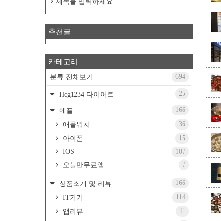
제목을 입력하세요
추천글
카테고리
694
분류 전체보기
25
Hcg1234 다이어트
166
애플
36
애플워치
15
아이폰
IOS
107
7
오늘만무료앱
166
상품소개 및 리뷰
114
IT기기
11
앱리뷰