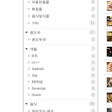
6
자동차용품
2
화장품
3
음식및식품
12
기타
17
윈도우
2
윈도우10
7
개발
IOS
1
c/c++
2
Android
2
Asp
0
MSSQL
0
Javascript
0
Oracle
0
60
음식
2
와이프는 쉐프