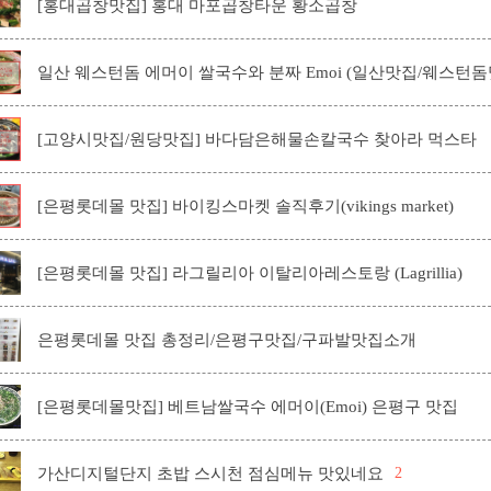
[홍대곱창맛집] 홍대 마포곱창타운 황소곱창
일산 웨스턴돔 에머이 쌀국수와 분짜 Emoi (일산맛집/웨스턴돔
[고양시맛집/원당맛집] 바다담은해물손칼국수 찾아라 먹스타
[은평롯데몰 맛집] 바이킹스마켓 솔직후기(vikings market)
[은평롯데몰 맛집] 라그릴리아 이탈리아레스토랑 (Lagrillia)
은평롯데몰 맛집 총정리/은평구맛집/구파발맛집소개
[은평롯데몰맛집] 베트남쌀국수 에머이(Emoi) 은평구 맛집
가산디지털단지 초밥 스시천 점심메뉴 맛있네요
2