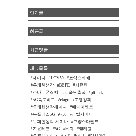
인기글
최근글
최근댓글
태그목록
세미나
LGV50
코엑스베페
유쾌한생각
BEFE
지윤텍
스마트폰짐벌
5G속도측정
plthink
5G속도비교
elago
조명강좌
유쾌한생각세미나
베페이벤트
유플러스5G
v50
짐벌세미나
유쾌한생각 세미나
고양스타필드
지윤테크
5G
베페
엘라고