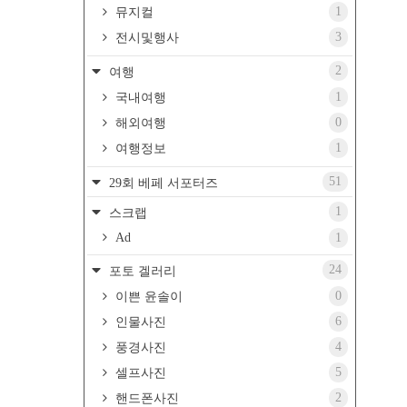
1
뮤지컬
3
전시및행사
2
여행
1
국내여행
0
해외여행
1
여행정보
51
29회 베페 서포터즈
1
스크랩
Ad
1
24
포토 겔러리
0
이쁜 윤솔이
6
인물사진
4
풍경사진
5
셀프사진
2
핸드폰사진