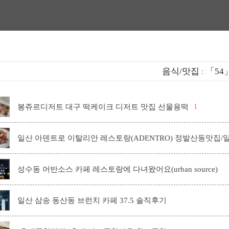
음식/맛집
:
「54
봉쥬르디저트 대구 떡케이크 디저트 맛집 선물용떡
1
일산 아덴트로 이탈리안 레스토랑(ADENTRO) 정발산동맛집/
성수동 어반소스 카페 레스토랑에 다녀왔어요(urban source)
일산 삼송 동산동 브런치 카페 37.5 솔직후기