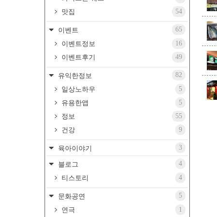
54
맛집
65
이벤트
16
이벤트정보
49
이벤트후기
82
유익한정보
5
일상노하우
5
유용한앱
55
정보
9
건강
3
육아이야기
4
블로그
4
티스토리
5
문화공연
1
연극