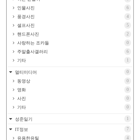
6
인물사진
4
풍경사진
5
셀프사진
2
핸드폰사진
0
사랑하는 조카들
6
주말출사갤러리
1
기타
0
멀티미디어
0
동영상
0
영화
0
사진
0
기타
1
성준일기
7
IT정보
4
유용한유틸