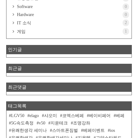
Software
0
Hardware
0
2
IT 소식
1
게임
인기글
최근글
최근댓글
태그목록
LGV50
elago
샤오미
코엑스베페
베이비페어
베페
5G속도측정
v50
지윤테크
조명강좌
유쾌한생각 세미나
스마트폰짐벌
베페이벤트
ios
유쾌한생각
유쾌한생각세미나
지윤텍
고양스타필드