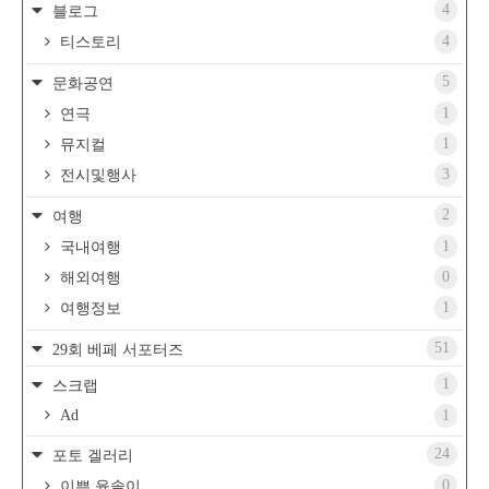
4
블로그
4
티스토리
5
문화공연
1
연극
1
뮤지컬
3
전시및행사
2
여행
1
국내여행
0
해외여행
1
여행정보
51
29회 베페 서포터즈
1
스크랩
Ad
1
24
포토 겔러리
0
이쁜 윤솔이