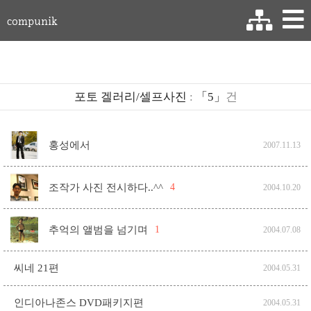
compunik
포토 겔러리/셀프사진
:
「5」
건
홍성에서
2007.11.13
조작가 사진 전시하다..^^
4
2004.10.20
추억의 앨범을 넘기며
1
2004.07.08
씨네 21편
2004.05.31
인디아나존스 DVD패키지편
2004.05.31