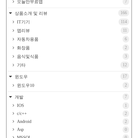
7
오늘만무료앱
166
상품소개 및 리뷰
114
IT기기
11
앱리뷰
6
자동차용품
2
화장품
3
음식및식품
12
기타
17
윈도우
2
윈도우10
7
개발
IOS
1
c/c++
2
Android
2
Asp
0
MSSQL
0