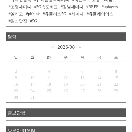
조명세미나
5G속도비교
짐벌세미나
BEFE
uplayers
엘라고
plthink
유플러스5G
세미나
유플레이어스
일산맛집
5G
달력
«
2026/08
»
일
월
화
수
목
금
토
1
2
3
4
5
6
7
8
9
10
11
12
13
14
15
16
17
18
19
20
21
22
23
24
25
26
27
28
29
30
31
글보관함
방문자 카운터