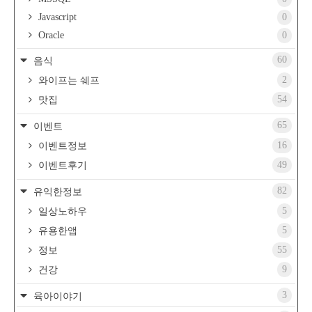
Javascript
0
Oracle
0
60
음식
2
와이프는 쉐프
54
맛집
65
이벤트
16
이벤트정보
49
이벤트후기
82
유익한정보
5
일상노하우
5
유용한앱
55
정보
9
건강
3
육아이야기