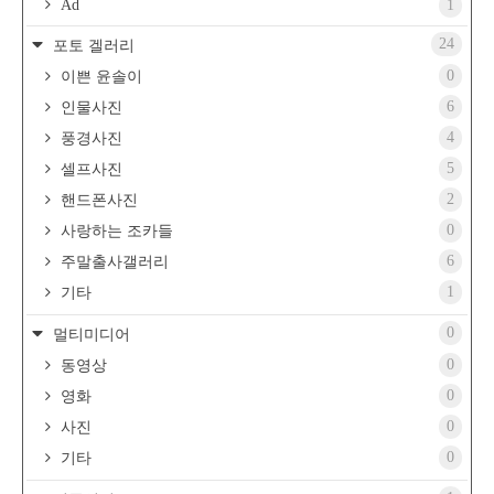
Ad
1
24
포토 겔러리
0
이쁜 윤솔이
6
인물사진
4
풍경사진
5
셀프사진
2
핸드폰사진
0
사랑하는 조카들
6
주말출사갤러리
1
기타
0
멀티미디어
0
동영상
0
영화
0
사진
0
기타