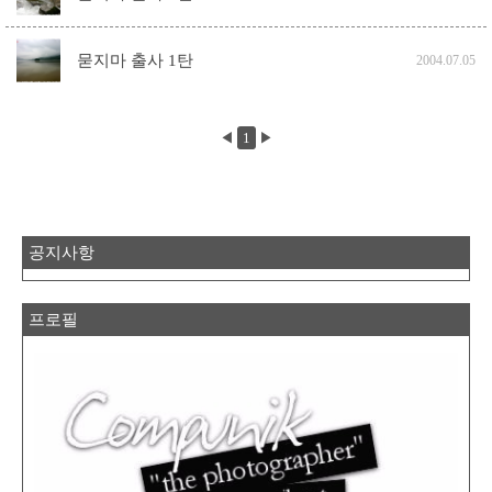
묻지마 출사 1탄
2004.07.05
◀
1
▶
공지사항
프로필