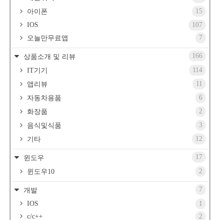
15
아이폰
IOS
107
7
오늘만무료앱
166
상품소개 및 리뷰
114
IT기기
11
앱리뷰
6
자동차용품
2
화장품
3
음식및식품
12
기타
17
윈도우
2
윈도우10
7
개발
IOS
1
c/c++
2