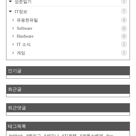
1
성준일기
7
IT정보
4
유용한유틸
Software
0
Hardware
0
2
IT 소식
1
게임
인기글
최근글
최근댓글
태그목록
plthink
엘라고
세미나
지윤텍
코엑스베페
ios