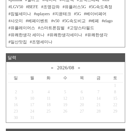
LGV50
BEFE
조명강좌
유플러스5G
5G속도측정
짐벌세미나
uplayers
지윤테크
5G
베이비페어
샤오미
베페이벤트
v50
5G속도비교
베페
elago
유플레이어스
스마트폰짐벌
고양스타필드
유쾌한생각 세미나
유쾌한생각세미나
유쾌한생각
일산맛집
조명세미나
달력
«
2026/08
»
일
월
화
수
목
금
토
1
2
3
4
5
6
7
8
9
10
11
12
13
14
15
16
17
18
19
20
21
22
23
24
25
26
27
28
29
30
31