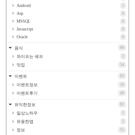
Android
2
Asp
0
MSSQL
0
Javascript
0
Oracle
0
60
음식
2
와이프는 쉐프
54
맛집
65
이벤트
16
이벤트정보
49
이벤트후기
82
유익한정보
5
일상노하우
5
유용한앱
55
정보