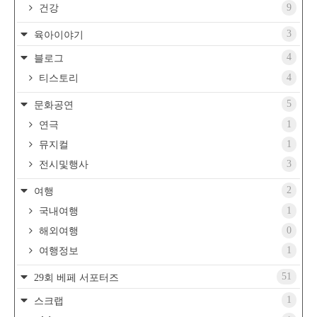
9
건강
3
육아이야기
4
블로그
4
티스토리
5
문화공연
1
연극
1
뮤지컬
3
전시및행사
2
여행
1
국내여행
0
해외여행
1
여행정보
51
29회 베페 서포터즈
1
스크랩